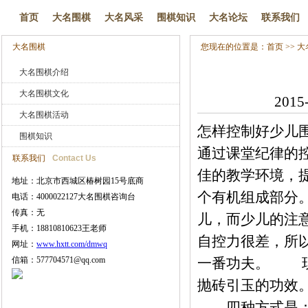
首页
大名围棋
大名风采
围棋知识
大名论坛
联系我们
大名围棋
您现在的位置是：
首页
>>
大
大名围棋介绍
大名围棋文化
201
大名围棋活动
怎样控制好少儿
围棋知识
通过课堂纪律的
联系我们
Contact Us
佳的教学环境，
地址：北京市西城区椿树园15号底商
个有机组成部分
电话：4000022127大名围棋咨询台
传真：无
儿，而少儿的注
手机：18810810623王老师
自控力很差，所
网址：
www.hxtt.com/dmwq
信箱：577704571@qq.com
一番功夫。 现
抛砖引玉的功效
四种方式是： 