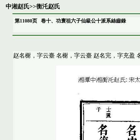
中湘赵氏
>>
衡汑赵氏
第11080页
卷十、功寰祖六子仙級公十派系絲齒錄
赵名榭，字云臺 名榭，字云臺 赵名完，字充盈 