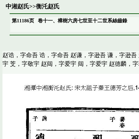
中湘赵氏
>>
衡汑赵氏
第11186页
卷十一、樟樹六房七世至十二世系絲齒錄
赵诰，字命吾 诰，字命吾 赵谦，字逊吾 谦，字逊吾
宇 芠，字敬宇 赵闼，字爱宇 闼，字爱宇 赵德麟，