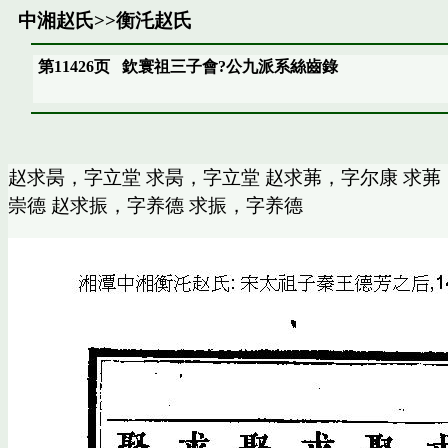
中湘赵氏
>>
衡汑赵氏
第11426页
欽寰祖三子會?公九派系絲齒錄
赵求昺，字立堂 求昺，字立堂 赵求茀，字尔康 求茀
崇德 赵求振，字养德 求振，字养德