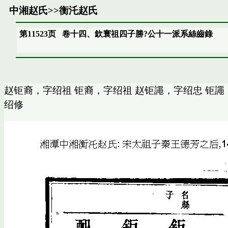
中湘赵氏
>>
衡汑赵氏
第11523页
卷十四、欽寰祖四子勝?公十一派系絲齒錄
赵钜裔，字绍祖 钜裔，字绍祖 赵钜譝，字绍忠 钜譝
绍修