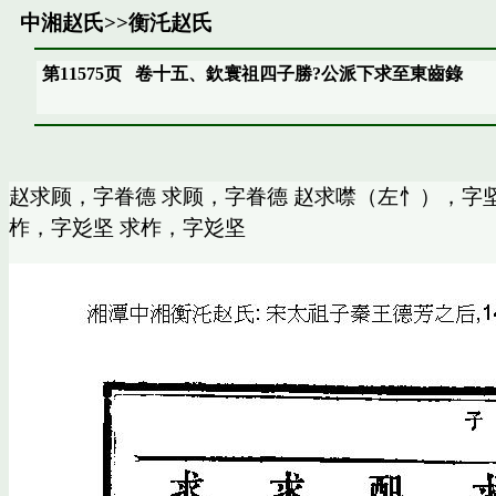
中湘赵氏
>>
衡汑赵氏
第11575页
卷十五、欽寰祖四子勝?公派下求至東齒錄
赵求顾，字眷德 求顾，字眷德 赵求噤（左忄），字坚
柞，字彣坚 求柞，字彣坚