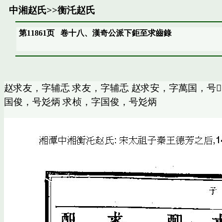
中湘赵氏
>>
衡汑赵氏
第11861页
卷十八、漢奇公派下鉅至求齒錄
赵求友，字辅忎 求友，字辅忎 赵求安，字萬国，号𠗜
国俊，号彣炳 求桢，字国俊，号彣炳