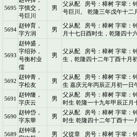
父从配
房号：樟树 字辈：
5695
字慎交，
男
号巨川。 乾隆三年戊午十二月十
号巨川
赵钟育，
父从配
房号：樟树 字辈：
5694
男
字方润
月十七日酉时生，乾隆四十六年
赵钟盛，
字绍孙，
父从配
房号：樟树 字辈：
5693
男
号衡村业
生，乾隆四十二年丁酉十月初三
儒
赵钟青，
父从配
房号：樟树 字辈：
5692
男
字松友
生 嘉庆元年丙辰正月初一日午时
赵钟嶐，
父从配
房号：樟树 字辈：
5691
男
字庆云
时生 乾隆一十九年甲辰正月十三
赵钟岱，
父从配
房号：樟树 字辈：
5690
男
字东華
时生 乾隆四十二年丁酉十一月初
赵钟璂，
5689
男
父從章
房号：樟树 字辈：