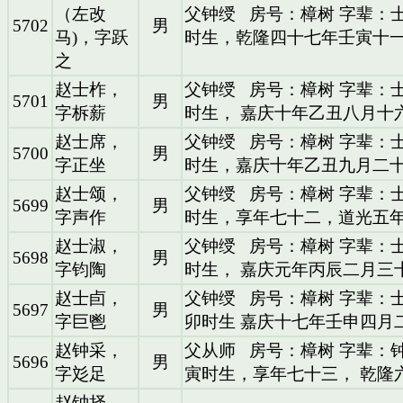
（左改
父钟绶
房号：樟树 字辈：
5702
男
马)，字跃
时生，乾隆四十七年壬寅十一月
之
赵士柞，
父钟绶
房号：樟树 字辈：
5701
男
字柝薪
时生， 嘉庆十年乙丑八月十六日
赵士席，
父钟绶
房号：樟树 字辈：
5700
男
字正坐
时生，嘉庆十年乙丑九月二十七
赵士颂，
父钟绶
房号：樟树 字辈：
5699
男
字声作
时生，享年七十二，道光五年乙
赵士淑，
父钟绶
房号：樟树 字辈：
5698
男
字钧陶
时生， 嘉庆元年丙辰二月三十日
赵士卣，
父钟绶
房号：樟树 字辈：
5697
男
字巨鬯
卯时生 嘉庆十七年壬申四月二十
赵钟采，
父从师
房号：樟树 字辈：
5696
男
字彣足
寅时生，享年七十三， 乾隆六十
赵钟择，