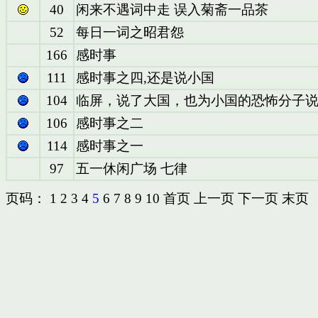
40
闲来不遇词中走 误入菊斋一品茶
52
每日一词之昭君怨
166
感时事
111
感时事之四,还是说小国
104
临屏，说了大国，也为小国的恐怖分子
106
感时事之二
114
感时事之一
97
五一休闲广场 七律
页码：
1
2
3
4
5
6
7
8
9
10
首页
上一页
下一页
末页