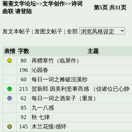
菊斋文学论坛
>>
文学创作
>>
诗词
第5页 共31页
曲联
请登陆
发文本帖子
|
发图文帖子
|
全部
表情
字数
主题
80
再赠寒竹（临屏作）
196
沁园春
60
每日一词之摊破浣溪纱
215
贺新郎 因美利坚事而感 （信诸位已心静
62
每日一词之酒泉子（重发）
85
九一八感
92
秋 七律
145
木兰花慢/感怀