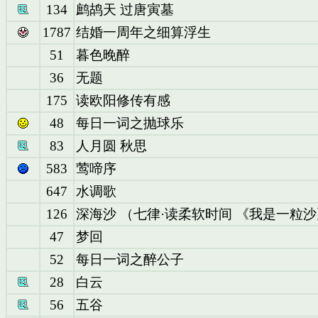
134
鹧鸪天 过唐寅墓
1787
结婚一周年之细算浮生
51
暮色晚醉
36
无题
175
读欧阳修传有感
48
每日一词之抛球乐
83
人月圆 秋思
583
莺啼序
647
水调歌
126
深海沙 （七律·读柔软时间 《我是一粒
47
梦回
52
每日一词之醉公子
28
白云
56
五谷