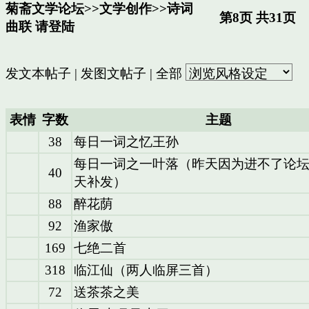
菊斋文学论坛
>>
文学创作
>>
诗词
第8页 共31页
曲联
请登陆
发文本帖子
|
发图文帖子
|
全部
表情
字数
主题
38
每日一词之忆王孙
每日一词之一叶落（昨天因为进不了论
40
天补发）
88
醉花荫
92
渔家傲
169
七绝二首
318
临江仙（两人临屏三首）
72
送茶茶之美