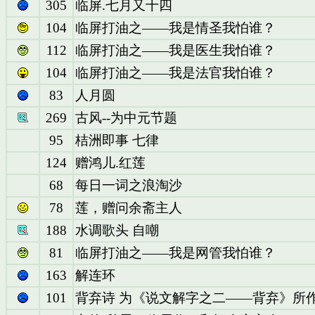
305
临屏.七月又十四
104
临屏打油之——我是情圣我怕谁？
112
临屏打油之——我是医生我怕谁？
104
临屏打油之——我是法官我怕谁？
83
人月圆
269
古风--为中元节题
95
桔洲即事 七律
124
赠鸿儿.红莲
68
每日一词之浪淘沙
78
莲，赠问余斋主人
188
水调歌头 自嘲
81
临屏打油之——我是网管我怕谁？
163
解连环
101
背弃诗 为《说文解字之二——背弃》所