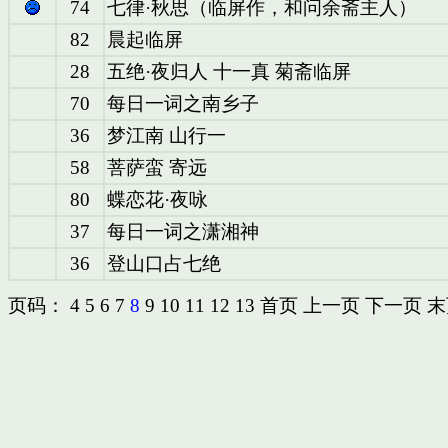
74
七律·秋思（临屏作，和问余斋主
82
晨起临屏
28
五绝·夜归人 十一真 菊斋临屏
70
每日一词之南乡子
36
梦江南 山行一
58
菩萨蛮 寄远
80
蝶恋花·夜咏
37
每日一词之潇湘神
36
登山口占七绝
页码：
4
5
6
7
8
9
10
11
12
13
首页
上一页
下一页
末