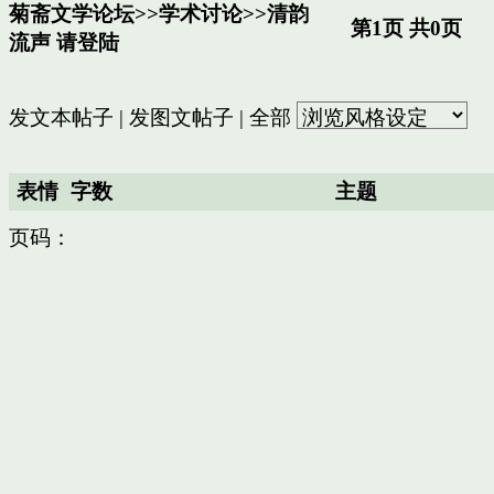
菊斋文学论坛
>>
学术讨论
>>
清韵
第1页 共0页
流声
请登陆
发文本帖子
|
发图文帖子
|
全部
表情
字数
主题
页码：