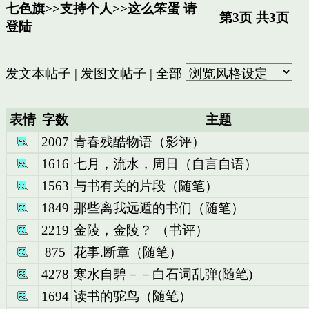
七色旗
>>
支持个人
>>
这么笨蛋
请
第3页 共3页
登陆
发文本帖子
|
发图文帖子
|
全部
表情
字数
主题
2007
青春残酷物语（影评）
1616
七月，流水，周日（自言自语）
1563
与书有关的片段（随笔）
1849
那些离我远遁的书们（随笔）
2219
金陵，金陵？ （书评）
875
花事.断章（随笔）
4278
寒水自碧－－白石词乱弹(随笔)
1694
读书的驼鸟（随笔）