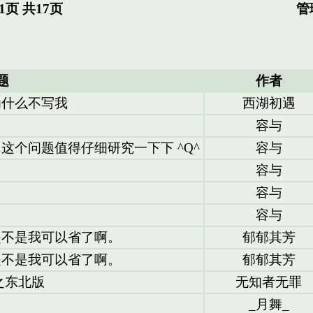
页 共17页
管
题
作者
为什么不写我
西湖初遇
容与
这个问题值得仔细研究一下下 ^Q^
容与
容与
容与
容与
是不是我可以省了啊。
郁郁其芳
是不是我可以省了啊。
郁郁其芳
之东北版
无知者无罪
_月舞_