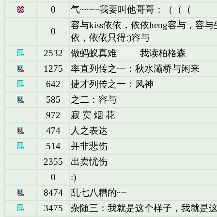
0
气~~~~我要叫他哥哥：（（（
容与kiss依依，依依heng容与，容
0
依，依依只得:)容与
2532
做蚂蚁真难 —— 我读柏格森
1275
率直列传之一：秋水灞桥与闲来
642
捷才列传之一：风神
585
之二：容与
972
寂 寞 烟 花
474
人之表达
514
并非悲伤
2355
出卖忧伤
0
:)
8474
乱七八糟的~~
3475
杂随三：我就是这个样子，我就是