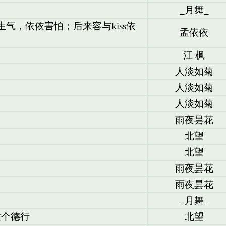
_月舞_
与生气，依依害怕；后来容与kiss依
孟依依
江 枫
人淡如菊
人淡如菊
人淡如菊
雨夜昙花
北望
北望
雨夜昙花
雨夜昙花
_月舞_
这个德行
北望