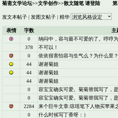
菊斋文学论坛
>>
文学创作
>>
散文随笔
请登陆
第1
发文本帖子
|
发图文帖子
|
精华
表情
字数
主
0
纳闷中，容与最不可爱的了。哼哼
378
不可以！
0
依依很害怕容与生气么？为什么里？
44
谢谢菊姐
44
谢谢菊姐
44
谢谢菊姐
0
容宝宝确实可爱。菊菊替我写了，
0
容宝宝确实可爱。菊菊替我写了，
2284
来个巨牛文章:琼瑶笔下人物买苹果
0
什么时候写丁香呀：）