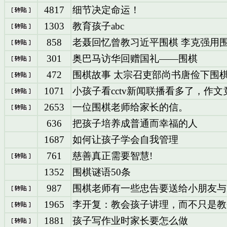
4817
细节决定命运！
1303
教育孩子abc
858
老聂回忆曾教习近平围棋 李克强用
301
奥巴马访华回赠国礼——围棋
472
围棋故事 太宗召吏部尚书唐俭下围
1071
小孩子看cctv新闻联播看多了，作
2653
一位围棋老师给家长的信。
636
把孩子培养成普通而幸福的人
1687
如何让孩子学会自我管理
761
慈善真正需要智慧!
1352
围棋谜语50条
987
围棋老师有一些忠告要送给小朋友与
1965
李开复：教会孩子讲理，而不只是教
1881
孩子写作业时家长要怎么做