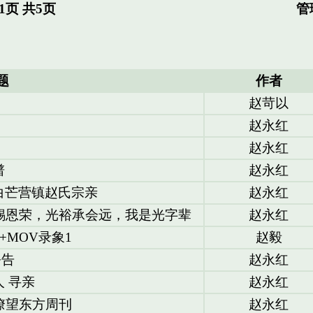
页 共5页
管
题
作者
赵苛以
赵永红
赵永红
谱
赵永红
白芒营镇赵氏宗亲
赵永红
锡恩荣，光裕承会远，我是光字辈
赵永红
+MOV录象1
赵毅
公告
赵永红
 寻亲
赵永红
-瞭望东方周刊
赵永红