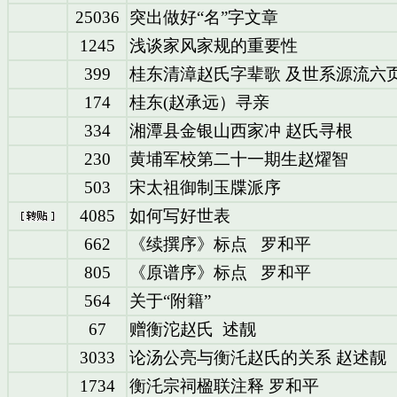
25036
突出做好“名”字文章
1245
浅谈家风家规的重要性
399
桂东清漳赵氏字辈歌 及世系源流六
174
桂东(赵承远）寻亲
334
湘潭县金银山西家冲 赵氏寻根
230
黄埔军校第二十一期生赵燿智
503
宋太祖御制玉牒派序
4085
如何写好世表
662
《续撰序》标点 罗和平
805
《原谱序》标点 罗和平
564
关于“附籍”
67
赠衡沱赵氏 述靓
3033
论汤公亮与衡汑赵氏的关系 赵述靓
1734
衡汑宗祠楹联注释 罗和平