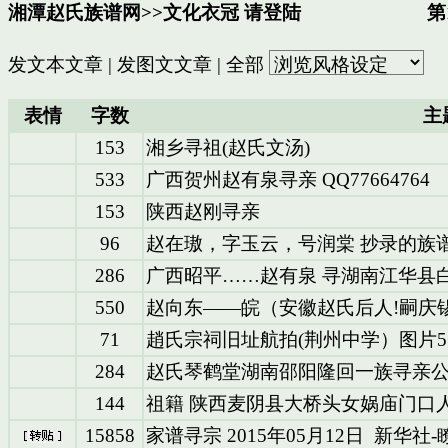
湘潭赵氏族谱网
>>
文化衣冠
请登陆
第1
发文本文章
|
发图文文章
|
全部
表情
字数
主
153
湘乡寻祖(赵氏文汤)
533
广西贺州赵有泉寻亲 QQ77664764
153
陕西赵刚寻亲
96
赵在璈，字玉云，号润棠 抄录的族
286
广西昭平……赵有泉 寻湖南江华县
550
赵向东——皖（安徽赵氏后人!嗣庆
71
趙氏宗祠旧址航拍(荆州中学）图片5
284
赵氏琴鹤堂湖南邵阳隆回一族寻亲
144
祖籍 陕西麦阴县大桥头女娲庙门口人
15858
家谱寻宗 2015年05月12日 新华社