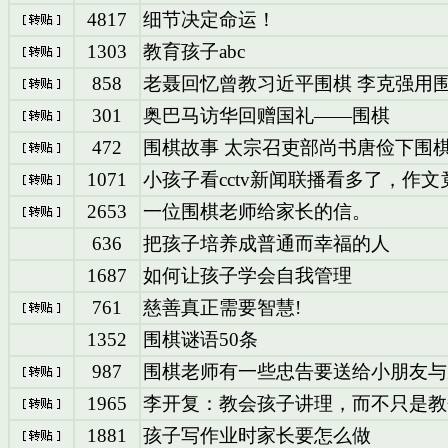
4817
细节决定命运！
1303
教育孩子abc
858
老聂回忆曾教习近平围棋 李克强用
301
奥巴马访华回赠国礼——围棋
472
围棋故事 太宗召吏部尚书唐俭下围
1071
小孩子看cctv新闻联播看多了，作
2653
一位围棋老师给家长的信。
636
把孩子培养成普通而幸福的人
1687
如何让孩子学会自我管理
761
慈善真正需要智慧!
1352
围棋谜语50条
987
围棋老师有一些忠告要送给小朋友与
1965
李开复：教会孩子讲理，而不只是教
1881
孩子写作业时家长要怎么做