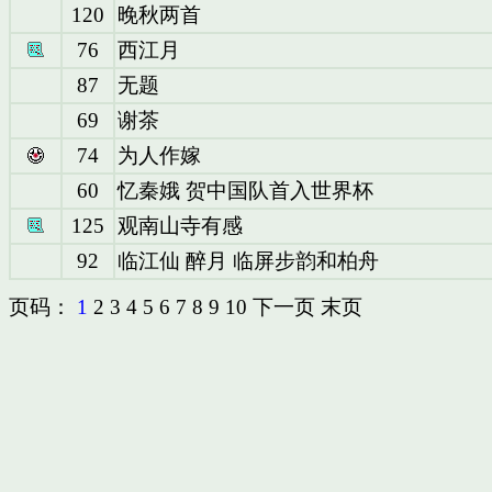
120
晚秋两首
76
西江月
87
无题
69
谢茶
74
为人作嫁
60
忆秦娥 贺中国队首入世界杯
125
观南山寺有感
92
临江仙 醉月 临屏步韵和柏舟
页码：
1
2
3
4
5
6
7
8
9
10
下一页
末页