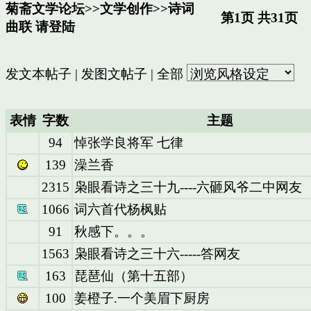
菊斋文学论坛
>>
文学创作
>>
诗词
第1页 共31页
曲联
请登陆
发文本帖子
|
发图文帖子
|
全部
表情
字数
主题
94
悼张学良将军 七律
139
澡兰香
2315
枭眼看诗之三十九----六砸风爷二中网友
1066
词六首代杨枫贴
91
秋感下。。。
1563
枭眼看诗之三十六-----答网友
163
琵琶仙（第十五部）
100
姜橙子.一个美眉下厨房