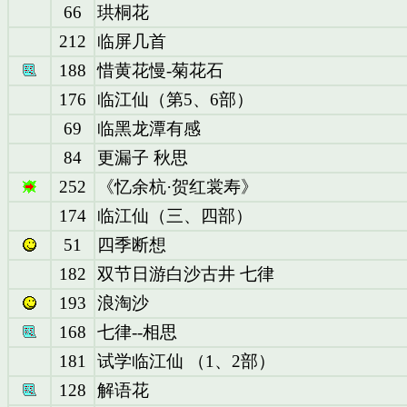
66
珙桐花
212
临屏几首
188
惜黄花慢-菊花石
176
临江仙（第5、6部）
69
临黑龙潭有感
84
更漏子 秋思
252
《忆余杭·贺红裳寿》
174
临江仙（三、四部）
51
四季断想
182
双节日游白沙古井 七律
193
浪淘沙
168
七律--相思
181
试学临江仙 （1、2部）
128
解语花