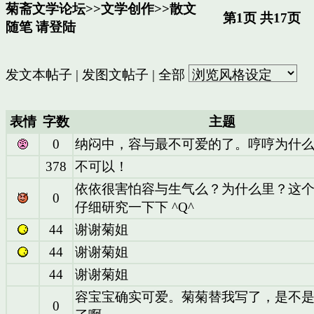
菊斋文学论坛
>>
文学创作
>>
散文
第1页 共17页
随笔
请登陆
发文本帖子
|
发图文帖子
|
全部
表情
字数
主题
0
纳闷中，容与最不可爱的了。哼哼为什
378
不可以！
依依很害怕容与生气么？为什么里？这
0
仔细研究一下下 ^Q^
44
谢谢菊姐
44
谢谢菊姐
44
谢谢菊姐
容宝宝确实可爱。菊菊替我写了，是不
0