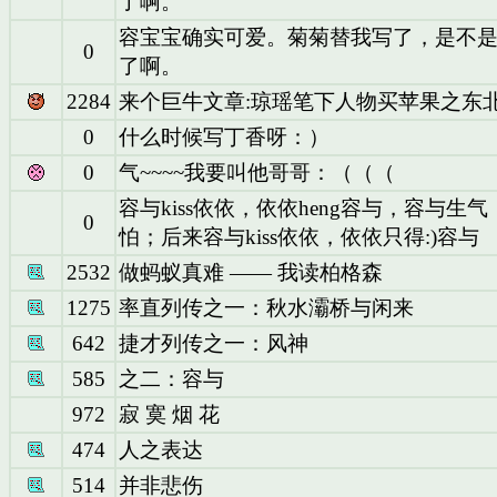
了啊。
容宝宝确实可爱。菊菊替我写了，是不
0
了啊。
2284
来个巨牛文章:琼瑶笔下人物买苹果之东
0
什么时候写丁香呀：）
0
气~~~~我要叫他哥哥：（（（
容与kiss依依，依依heng容与，容与生
0
怕；后来容与kiss依依，依依只得:)容与
2532
做蚂蚁真难 —— 我读柏格森
1275
率直列传之一：秋水灞桥与闲来
642
捷才列传之一：风神
585
之二：容与
972
寂 寞 烟 花
474
人之表达
514
并非悲伤