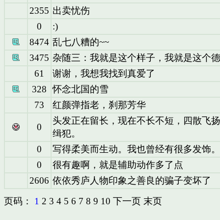
2355
出卖忧伤
0
:)
8474
乱七八糟的~~
3475
杂随三：我就是这个样子，我就是这个
61
谢谢，我想我找到真爱了
328
怀念北国的雪
73
红颜弹指老，刹那芳华
头发正在留长，现在不长不短，四散飞
0
缉犯。
0
写得柔美而生动。我也曾经有很多发饰
0
很有趣啊，就是辅助动作多了点
2606
依依秀庐人物印象之善良的骗子变坏了
页码：
1
2
3
4
5
6
7
8
9
10
下一页
末页