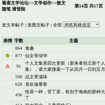
菊斋文学论坛
>>
文学创作
>>
散文
第14页 共17页
随笔
请登陆
发文本帖子
|
发图文帖子
|
全部
表情
字数
主题
864
食趣
877
仙女萼绿华
个人文集第四次更新（新来者创立新个
91
集），请大家搜索一下从四月一日到五
590
品文章滋味
628
喜欢做看客
怪茶一种，苦丁茶，有别于海南的那种
436
丁