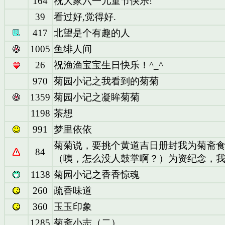
164
祝大家六一儿童节快乐!
39
看过好,觉得好.
417
北望是个有趣的人
1005
鱼绯人间
26
祝渔渔宝宝生日快乐！^_^
970
菊园小记之我看到的菊菊
1359
菊园小记之凝眸菊菊
1198
茶想
991
梦里依依
菊菊说，要挑个黄道吉日册封我为菊斋
84
（咦，怎么没人鼓掌啊？）为资纪念，
1138
菊园小记之香香惊魂
260
疏香味道
360
玉玉印象
1285
菊斋小志（二）