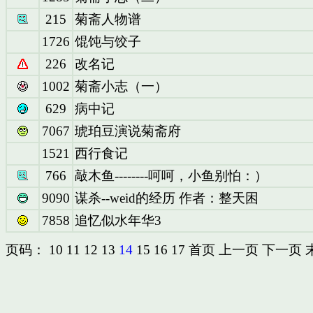
215
菊斋人物谱
1726
馄饨与饺子
226
改名记
1002
菊斋小志（一）
629
病中记
7067
琥珀豆演说菊斋府
1521
西行食记
766
敲木鱼--------呵呵，小鱼别怕：）
9090
谋杀--weid的经历 作者：整天困
7858
追忆似水年华3
页码：
10
11
12
13
14
15
16
17
首页
上一页
下一页