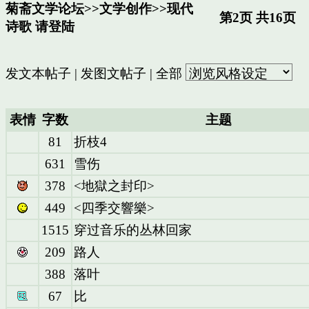
菊斋文学论坛
>>
文学创作
>>
现代
第2页 共16页
诗歌
请登陆
发文本帖子
|
发图文帖子
|
全部
表情
字数
主题
81
折枝4
631
雪伤
378
<地獄之封印>
449
<四季交響樂>
1515
穿过音乐的丛林回家
209
路人
388
落叶
67
比