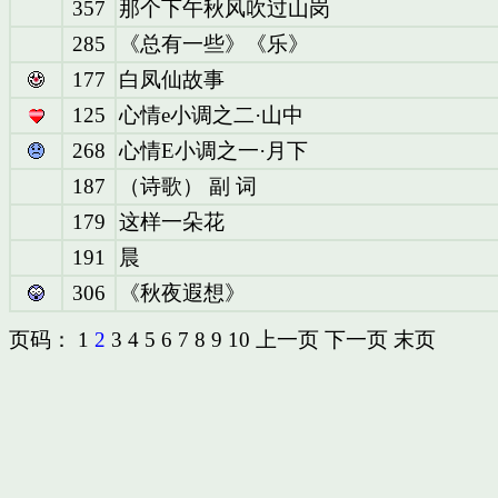
357
那个下午秋风吹过山岗
285
《总有一些》《乐》
177
白凤仙故事
125
心情e小调之二·山中
268
心情E小调之一·月下
187
（诗歌） 副 词
179
这样一朵花
191
晨
306
《秋夜遐想》
页码：
1
2
3
4
5
6
7
8
9
10
上一页
下一页
末页