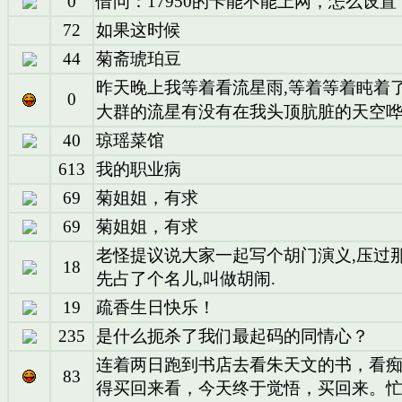
0
借问：17950的卡能不能上网，怎么设置
72
如果这时候
44
菊斋琥珀豆
昨天晚上我等着看流星雨,等着等着盹着了
0
大群的流星有没有在我头顶肮脏的天空
40
琼瑶菜馆
613
我的职业病
69
菊姐姐，有求
69
菊姐姐，有求
老怪提议说大家一起写个胡门演义,压过那
18
先占了个名儿,叫做胡闹.
19
疏香生日快乐！
235
是什么扼杀了我们最起码的同情心？
连着两日跑到书店去看朱天文的书，看
83
得买回来看，今天终于觉悟，买回来。