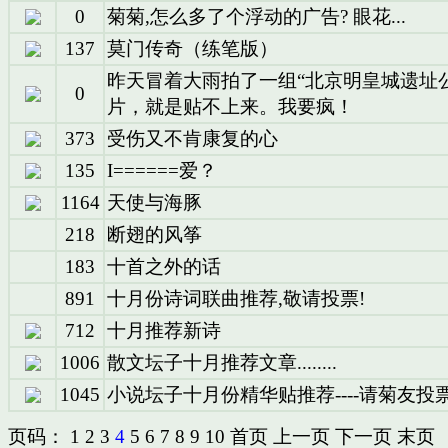
0
菊菊,怎么多了个浮动的广告? 眼花...
137
莫门传奇（练笔版）
昨天冒着大雨拍了一组“北京明皇城遗址
0
片，就是贴不上来。我要疯！
373
受伤又不肯康复的心
135
I======爱？
1164
天使与海豚
218
断翅的风筝
183
十首之外的话
891
十月份诗词联曲推荐,敬请投票!
712
十月推荐新诗
1006
散文坛子十月推荐文章........
1045
小说坛子十月份精华贴推荐----请菊友投
页码：
1
2
3
4
5
6
7
8
9
10
首页
上一页
下一页
末页