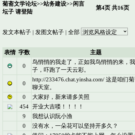
菊斋文学论坛
>>
站务建设
>>
闲言
第4页 共16页
坛子
请登陆
发文本帖子
|
发图文帖子
|
全部
表情
字数
主题
鸟悄悄的我走了，正如我鸟悄悄的来，
0
子，吓跑了一天云彩。
http://233476.chat.yinsha.com/ 这
0
聊天室。
0
大家好，新来请多关照
454
开业大吉喽！！！！
9
我想认识阮小渔
0
没有水，一朵花可以坚持开多久？