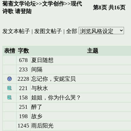
菊斋文学论坛
>>
文学创作
>>
现代
第8页 共16页
诗歌
请登陆
发文本帖子
|
发图文帖子
|
全部
表情
字数
主题
678
夏日随想
233
间隔
2228
忘记你，安妮宝贝
221
与秋水
158
姐姐，你为什么哭？
251
醉了
198
故乡
1245
雨后阳光