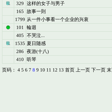
329
这样的女子与男子
165
故事一則
1799
从一件小事看一个企业的兴衰
101
輪迴
405
不哭泣...
1535
夏日随感
286
夜游(十八)
410
听琴
页码：
4
5
6
7
8
9
10
11
12
13
首页
上一页
下一页
末