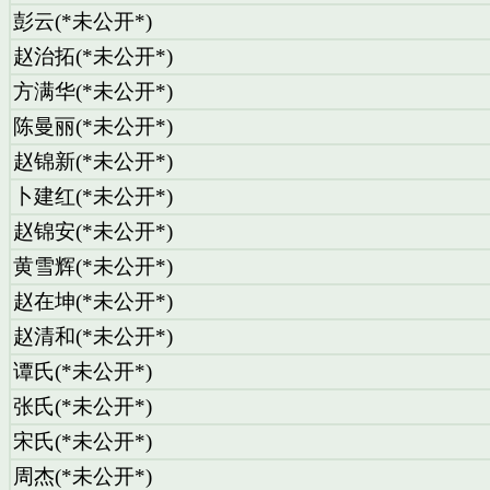
彭云(*未公开*)
赵治拓(*未公开*)
方满华(*未公开*)
陈曼丽(*未公开*)
赵锦新(*未公开*)
卜建红(*未公开*)
赵锦安(*未公开*)
黄雪辉(*未公开*)
赵在坤(*未公开*)
赵清和(*未公开*)
谭氏(*未公开*)
张氏(*未公开*)
宋氏(*未公开*)
周杰(*未公开*)