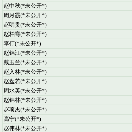
赵中秋(*未公开*)
周月霞(*未公开*)
赵明贵(*未公开*)
赵柏骞(*未公开*)
李仃(*未公开*)
赵锦江(*未公开*)
戴玉兰(*未公开*)
赵入林(*未公开*)
赵盘若(*未公开*)
周水英(*未公开*)
赵锦林(*未公开*)
赵项杰(*未公开*)
高宁(*未公开*)
赵伟林(*未公开*)