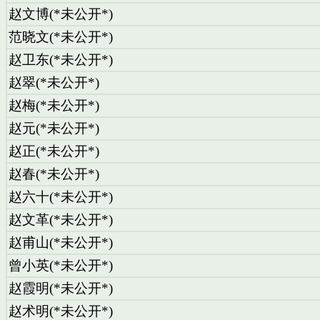
赵文博(*未公开*)
范晓文(*未公开*)
赵卫东(*未公开*)
赵翠(*未公开*)
赵梅(*未公开*)
赵元(*未公开*)
赵正(*未公开*)
赵春(*未公开*)
赵六十(*未公开*)
赵文革(*未公开*)
赵甫山(*未公开*)
曾小英(*未公开*)
赵霞明(*未公开*)
赵术明(*未公开*)