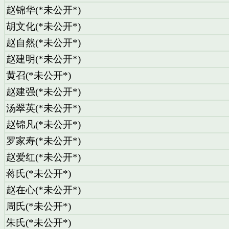
赵锦华(*未公开*)
胡文化(*未公开*)
赵自然(*未公开*)
赵建明(*未公开*)
黄召(*未公开*)
赵建强(*未公开*)
汤翠英(*未公开*)
赵锦凡(*未公开*)
罗家寿(*未公开*)
赵爱红(*未公开*)
蒋氏(*未公开*)
赵在心(*未公开*)
周氏(*未公开*)
朱氏(*未公开*)