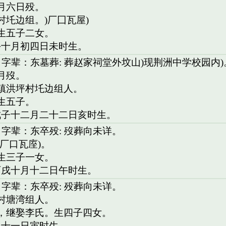
一月六日殁。
村圫边组。)厂囗瓦屋)
。生五子二女。
午十月初四日未时生。
 字辈：东墓葬: 葬赵家祠堂外坟山)现荆洲中学校园内)
月歿。
桥镇洪坪村圫边组人。
。生五子。
戊子十二月二十二日亥时生。
 字辈：东卒殁: 歿葬向未详。
)厂口瓦庢)。
。生三子一女。
丙戌十月十二日午时生。
 字辈：东卒殁: 殁葬向未详。
坪村塘湾组人。
氏，继娶李氏。生四子四女。
二十一日寅时生。