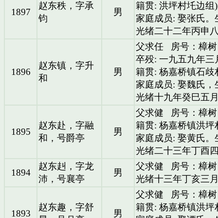
赵东秩，字承
籍贯: 洪坪村圫边组
1897
男
钧
家庭成员: 娶张氏
光绪二十二年丙申
父求任
房号：樟树
卒殁: 一九五九年
赵东镇，字升
1896
男
籍贯: 杨嘉桥镇石
和
家庭成员: 娶魏氏
光绪十九年癸巳五
父求健
房号：樟树
赵东赴，字融
籍贯: 杨嘉桥镇洪
1895
男
和，号爵亭
家庭成员: 娶黄氏
光绪二十三年丁酉
赵东赳，字龙
父求健
房号：樟树
1894
男
沛，号襄亭
光绪十三年丁亥三
父求健
房号：樟树
赵东趣，字舒
籍贯: 杨嘉桥镇洪
1893
男