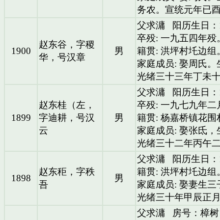
务农。宣统元年已
父求滽
阳历生日：1
卒殁: 一九五四年殁
赵东谷，字稷
1900
男
籍贯: 洪坪村圫边组
华，号汉章
家庭成员: 娶周氏
光绪三十三年丁未
父求滽
阳历生日：1
赵东桂（左，
卒殁: 一九七九年
1899
字迪耕，号汉
男
籍贯: 杨嘉桥镇花
云
家庭成员: 娶张氐
光绪三十二年丙午
父求滽
阳历生日：1
赵东秬，字秩
籍贯: 洪坪村圫边组
1898
男
吾
家庭成员: 娶妻生
光绪三十年甲辰正
父求滽
房号：樟树