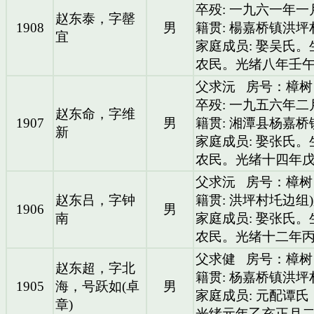
卒殁: 一九六一年
赵东泰，字罄
1908
男
籍贯: 楊嘉桥镇洪坪
宜
家庭成员: 娶吴氏
农民。光绪八年壬
父求沅
房号：樟树
卒殁: 一九五六年二
赵东命，字维
1907
男
籍贯: 湘潭县杨嘉
新
家庭成员: 娶张氏
农民。光绪十四年
父求沅
房号：樟树
赵东吕，字钟
籍贯: 洪坪村圫边组
1906
男
南
家庭成员: 娶张氏
农民。光绪十二年
父求健
房号：樟树
赵东超，字北
籍贯: 杨嘉桥镇洪
1905
海，号跃如(卓
男
家庭成员: 元配谭
章)
光绪元年乙亥正月