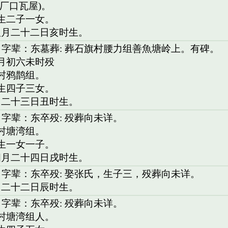
)厂口瓦屋)。
。生二子一女。
八月二十二日亥时生。
 字辈：东墓葬: 葬石旗村腰力组善魚塘岭上。有碑。
三月初六未时殁
歧村鸦鹊组。
，生四子三女。
月二十三日丑时生。
 字辈：东卒殁: 殁葬向未详。
坪村塘湾组。
。生一女一子。
四月二十四日戌时生。
 字辈：东卒殁: 娶张氏，生子三，殁葬向未详。
月二十二日辰时生。
 字辈：东卒殁: 殁葬向未详。
坪村塘湾组人。