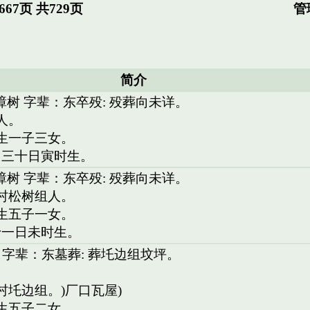
67页 共729页
管
简介
樟树 字辈：东卒殁: 殁葬向未详。
人。
。生一子三女。
月三十日寅时生。
樟树 字辈：东卒殁: 殁葬向未详。
洲村松树组人。
。生五子一女。
十一日未时生。
 字辈：东墓葬: 葬圫边组坟坪。
。
村圫边组。)厂口瓦屋)
。生五子二女。