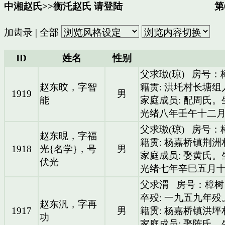
中湘赵氏
>>
衡汑赵氏
请登陆
第6
加齿录
|
全部
ID
姓名
性别
父求璈(琼)
房号：
赵东旼，字智
籍贯: 洪圫村长塘组
1919
男
能
家庭成员: 配周氏
光绪八年壬午十二
父求璈(琼)
房号：
赵东晛，字福
籍贯: 杨嘉桥镇荆
1918
光{名学}，号
男
家庭成员: 娶黄氏
伏光
光绪七年辛巳五月
父求渭
房号：樟树
卒殁: 一九五九年殁
赵东汎，字再
1917
男
籍贯: 杨嘉桥镇洪坪
功
家庭成员: 娶陈氏