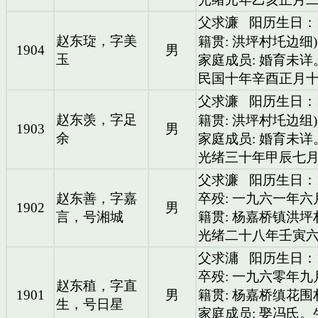
父求濂
阳历生日：1
赵东琁，字美
籍贯: 洪坪村圫边细
1904
男
玉
家庭成员: 婚育未详
民国十年辛酉正月
父求濂
阳历生日：1
赵东羡，字足
籍贯: 洪坪村圫边组
1903
男
余
家庭成员: 婚育未详
光绪三十年甲辰七
父求濂
阳历生日：1
赵东善，字嘉
卒殁: 一九六一年
1902
男
言，号湘城
籍贯: 杨嘉桥镇洪坪
光绪二十八年壬寅六
父求滽
阳历生日：1
卒殁: 一九六零年九
赵东稙，字直
1901
男
籍贯: 杨嘉桥缜花
生，号日星
家庭成员: 娶冯氏