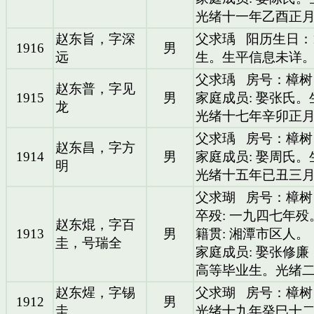
光绪十一年乙酉正
赵东旨，字深
父求瑀
阳历生日：1
1916
男
远
生。生平信息未详
父求瑀
房号：樟树
赵东普，字见
1915
男
家庭成员: 娶张氏
龙
光绪十七年辛卯正
父求瑀
房号：樟树
赵东昌，字方
1914
男
家庭成员: 娶周氏
明
光绪十五年已丑三
父求瑚
房号：樟树
卒殁: 一九四七年殁
赵东焜，字百
1913
男
籍贯: 湘潭市区人。
圭，号瑞全
家庭成员: 娶张修
高等毕业生。光绪
赵东煋，字锡
父求瑚
房号：樟树
1912
男
圭
光绪十九年癸巳十