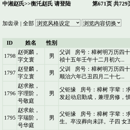
中湘赵氏
>>
衡汑赵氏
请登陆
第671页 共72
加齿录
|
全部
ID
姓名
性别
赵弼麟，
父训
房号：樟树明万历四十
1798
男
字文寰
祯十五年壬午十二月初六...
赵登麟，
父训
房号：樟树明万历四十
1797
男
字立寰
顺治六年己丑四月二十七...
赵求敾，
父钜缘
房号：樟树 字辈：
1796
字理阶，
男
发起动启勤成，兼理房修，慎始
号敬庭
赵求歛，
父钜缘
房号：樟树 字辈：
1795
字瑞阶，
男
生。卒沒葬向未詳。子四 女
号华庭