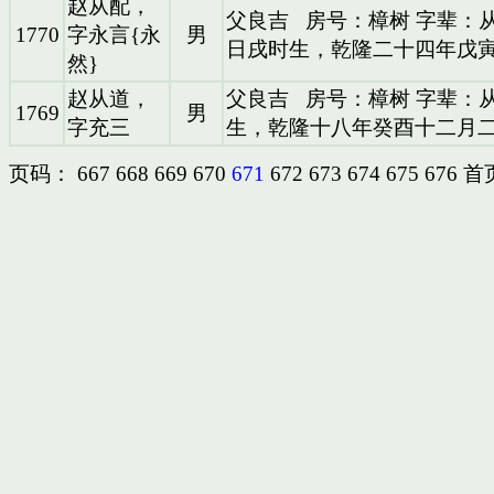
赵从配，
父良吉
房号：樟树 字辈：
1770
字永言{永
男
日戌时生，乾隆二十四年戊寅三
然}
赵从道，
父良吉
房号：樟树 字辈：
1769
男
字充三
生，乾隆十八年癸酉十二月二十
页码：
667
668
669
670
671
672
673
674
675
676
首