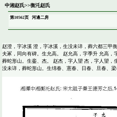
中湘赵氏
>>
衡汑赵氏
第10562页
河邊二房
赵澄，字冰溪 澄，字冰溪，生没未详，葬六都三甲
夫冢，同向有碑。生允高。 赵允高，字季升 允高，
葬蛇形山。生銮、杰。 赵杰，字人望 杰，字人望，
没未详，葬蛇形山。生绵春、憲春、日春、旦春、梁