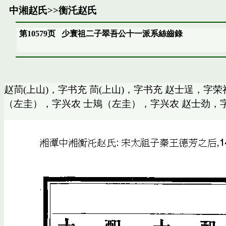
中湘赵氏
>>
衡汑赵氏
第10579页
少寰祖二子翠吾公十一派系絲齒錄
赵茼(上山)，字书充 茼(上山)，字书充 赵士逞，字
（左圭），字兴农 士鳺（左圭），字兴农 赵士劲，