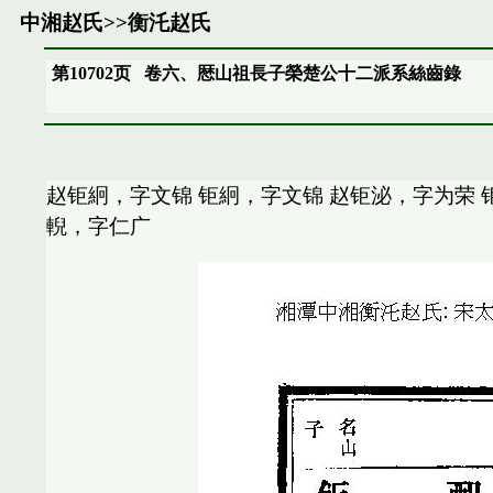
中湘赵氏
>>
衡汑赵氏
第10702页
卷六、厯山祖長子榮楚公十二派系絲齒錄
赵钜絅，字文锦 钜絅，字文锦 赵钜泌，字为荣 
輗，字仁广