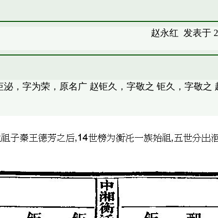
赵永红
发表于 20
钜泌，字为荣，原名广 赵钜久，字敬之 钜久，字敬之 