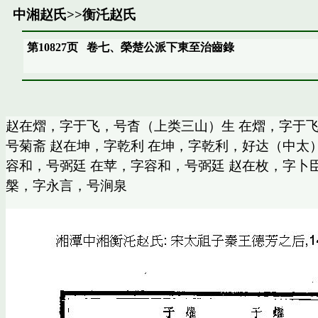
中湘赵氏
>>
衡汑赵氏
第10827页
卷七、榮楚公派下東至治齒錄
赵在熠，字于飞，号杳（上类三山）生 在熠，字于飞
号菊斋 赵在坤，字乾利 在坤，字乾利，好达（中太
容和，号弼廷 在苹，字容和，号弼廷 赵在枚，字卜
槃，字永言，号涧泉