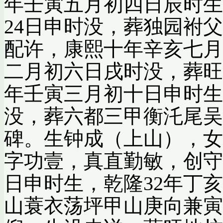
年壬寅五月初四日辰时生
24日申时没，葬独园袝
配许，康熙十年辛亥七月
二月初六日戌时没，葬旺
年壬寅三月初十日申时生
没，葬六都三甲衡汑尾吴
碑。生钟成（上山），女
字功壹，真直勤敏，创守
日申时生，乾隆32年丁
山蓑衣荡坪甲山庚向兼寅