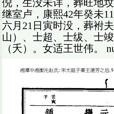
倪，生没未详，葬旺地坟
继室卢，康熙42年癸未1
六月21日寅时没，葬袝
山）、士超、士绂、士竣
（夭）。女适王世伟。 null