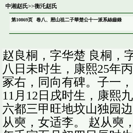
中湘赵氏
>>
衡汑赵氏
第10869页
卷八、厯山祖二子華楚公十一派系絲齒錄
赵良桐，字华楚 良桐，
八日未时生，康熙25年
冢右，同向有碑。子一，
11月12日戌时生，康熙
六都三甲旺地坟山独园边
从奭，女适李。 赵从奭