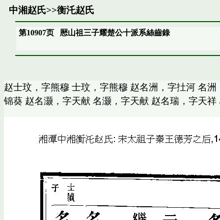
中湘赵氏
>>
衡汑赵氏
第10907页
厯山祖三子耀楚公十派系絲齒錄
赵士玟，字熊穆 士玟，字熊穆 赵名洲，字扗河 名洲
锦葵 赵名灏，字天献 名灏，字天献 赵名瑞，字天祥