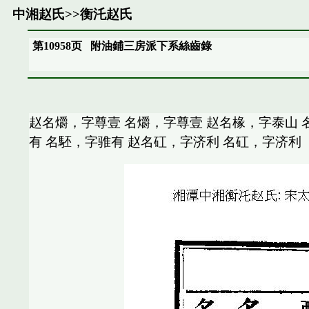
中湘赵氏
>>
衡汑赵氏
第10958页
附油鋪三房派下系絲齒錄
赵名爝，字尊壹 名爝，字尊壹 赵名椽，字泰山 
有 名駓，字骓有 赵名矼，字济利 名矼，字济利