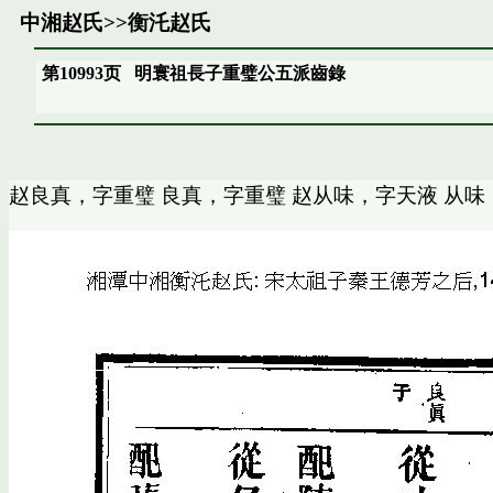
中湘赵氏
>>
衡汑赵氏
第10993页
明寰祖長子重璧公五派齒錄
赵良真，字重璧 良真，字重璧 赵从味，字天液 从味