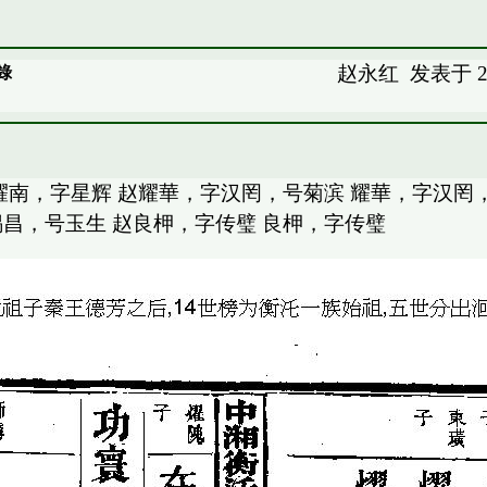
赵永红
发表于 20
錄
耀南，字星辉 赵耀華，字汉罔，号菊滨 耀華，字汉罔
锡昌，号玉生 赵良柙，字传璧 良柙，字传璧