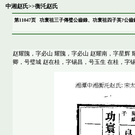
中湘赵氏
>>
衡汑赵氏
第11047页
功寰祖三子傳璧公齒錄、功寰祖四子英?公齒
赵耀隗，字必山 耀隗，字必山 赵耀南，字星辉 
卿，号璧城 赵在桂，字锡昌，号玉生 在桂，字