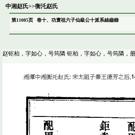
中湘赵氏
>>
衡汑赵氏
第11085页
卷十、功寰祖六子仙級公十派系絲齒錄
赵钜柏，字如心，号筠隣 钜柏，字如心，号筠隣，册