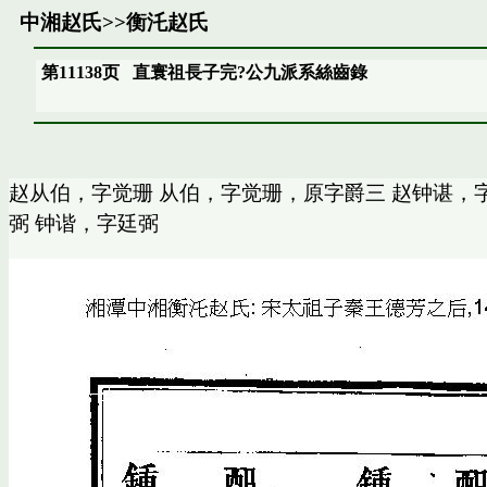
中湘赵氏
>>
衡汑赵氏
第11138页
直寰祖長子完?公九派系絲齒錄
赵从伯，字觉珊 从伯，字觉珊，原字爵三 赵钟谌，字
弼 钟谐，字廷弼