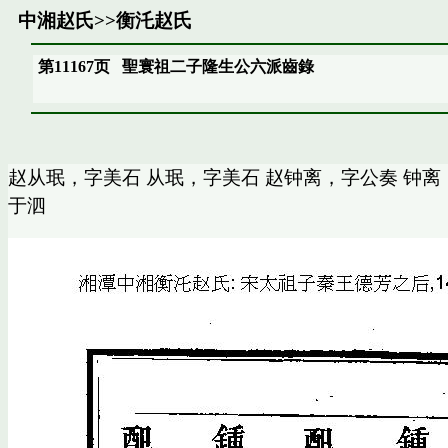
中湘赵氏
>>
衡汑赵氏
第11167页
聖寰祖二子隆生公六派齒錄
赵从珉，字美石 从珉，字美石 赵钟离，字公奏 钟离
于泗