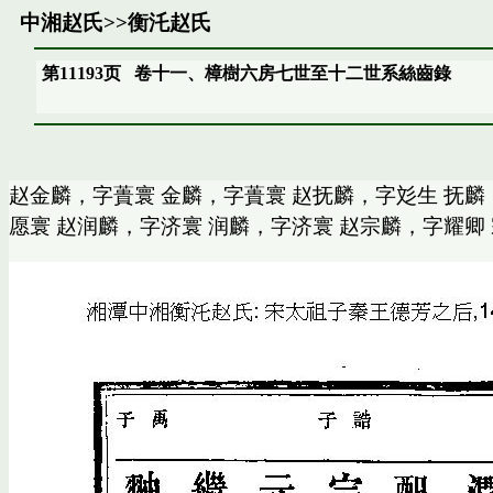
中湘赵氏
>>
衡汑赵氏
第11193页
卷十一、樟樹六房七世至十二世系絲齒錄
赵金麟，字蕢寰 金麟，字蕢寰 赵抚麟，字彣生 抚麟
愿寰 赵润麟，字济寰 润麟，字济寰 赵宗麟，字耀卿