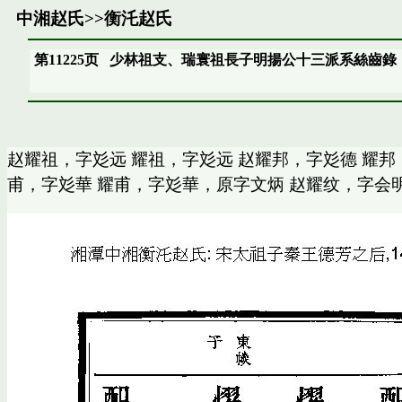
中湘赵氏
>>
衡汑赵氏
第11225页
少林祖支、瑞寰祖長子明揚公十三派系絲齒錄
赵耀祖，字彣远 耀祖，字彣远 赵耀邦，字彣德 耀邦
甫，字彣華 耀甫，字彣華，原字文炳 赵耀纹，字会