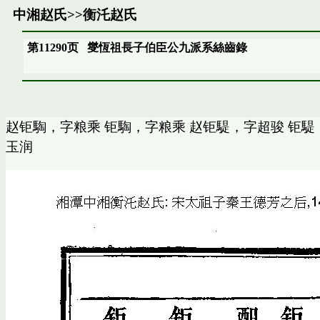
中湘赵氏
>>
衡汑赵氏
第11290页
燮恆祖長子伯臣公九派系絲齒錄
赵钜騊，字粮乘 钜騊，字粮乘 赵钜騠，字超骏 钜騠
玉润