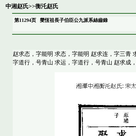
中湘赵氏
>>
衡汑赵氏
第11294页
燮恆祖長子伯臣公九派系絲齒錄
赵求态，字能明 求态，字能明 赵求连，字三青 
字道行，号青山 求运，字道行，号青山 赵求成