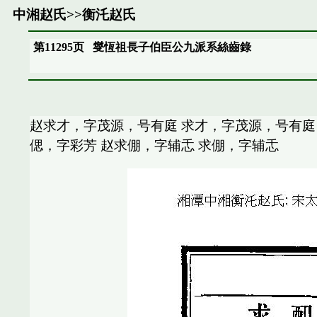
中湘赵氏
>>
衡汑赵氏
第11295页
燮恆祖長子伯臣公九派系絲齒錄
赵求才，字茂源，号有庭 求才，字茂源，号有庭 
偲，字彩芳 赵求倗，字辅忎 求倗，字辅忎