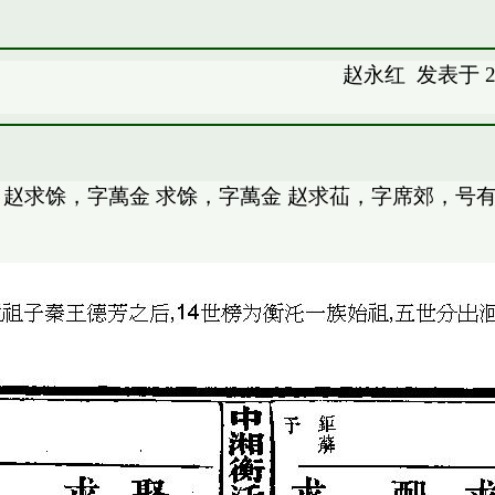
赵永红
发表于 20
赵求馀，字萬金 求馀，字萬金 赵求苮，字席郊，号有