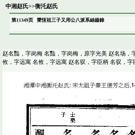
中湘赵氏
>>
衡汑赵氏
第11349页
燮恆祖三子又用公八派系絲齒錄
赵名豔，字岗梅 名豔，字岗梅，原字光美 赵名场，字
攸，字远寓 名攸，字远寓 赵名驭，字臣柄 名驭，字