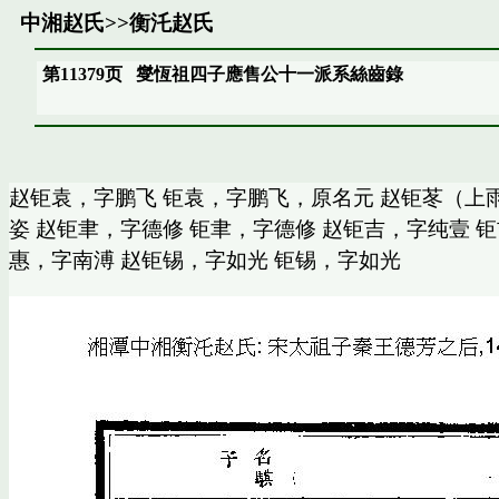
中湘赵氏
>>
衡汑赵氏
第11379页
燮恆祖四子應售公十一派系絲齒錄
赵钜袁，字鹏飞 钜袁，字鹏飞，原名元 赵钜苳（上
姿 赵钜聿，字德修 钜聿，字德修 赵钜吉，字纯壹 
惠，字南溥 赵钜锡，字如光 钜锡，字如光