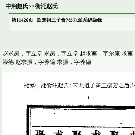
中湘赵氏
>>
衡汑赵氏
第11426页
欽寰祖三子會?公九派系絲齒錄
赵求昺，字立堂 求昺，字立堂 赵求茀，字尔康 求茀
崇德 赵求振，字养德 求振，字养德