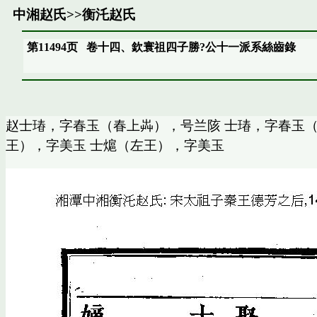
中湘赵氏
>>
衡汑赵氏
第11494页
卷十四、欽寰祖四子勝?公十一派系絲齒錄
赵士瑃，字春玉（春上芔），号兰陔 士瑃，字春玉（
王），字美玉 士熩（左王），字美玉