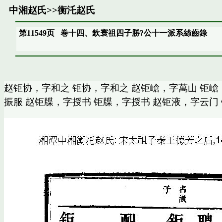
中湘赵氏
>>
衡汑赵氏
第11549页
卷十四、欽寰祖四子勝?公十一派系絲齒錄
赵钜协，字和之 钜协，字和之 赵钜嵢，字萬山 钜嵢
振服 赵钜牒，字授书 钜牒，字授书 赵钜液，字云门